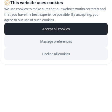
This website uses cookies
We use cookies to make sure that our website works correctly and
that you have the best experience possible. By accepting, you
agree to our use of such cookies.
Potrzebujesz szerszego zakresu 
wsparcia?
Accept all cookies
Manage preferences
Liczba spraw, zakres analiz i sposób 
współpracy mogą zostać zwiększone oraz 
Decline all cookies
dopasowane do rzeczywistych potrzeb 
organizacji. W przypadku firm zatrudniających 
większą liczbę cudzoziemców albo 
wymagających bardziej intensywnego 
wsparcia przygotowuję 
indywidualną ofertę i 
wycenę
.