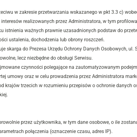
przeciwu w zakresie przetwarzania wskazanego w pkt 3.3 c) wob
nteresów realizowanych przez Administratora, w tym profilowan
 istnienia ważnych prawnie uzasadnionych podstaw do przetw
ości ustalenia, dochodzenia lub obrony roszczeń.
uguje skarga do Prezesa Urzędu Ochrony Danych Osobowych, ul. 
wolne, lecz niezbędne do obsługi Serwisu.
ejmowane czynności polegające na zautomatyzowanym podejmow
tej umowy oraz w celu prowadzenia przez Administratora mark
 krajów trzecich w rozumieniu przepisów o ochronie danych os
iej.
browolnie przez użytkownika, w tym dane osobowe, o ile zostan
rametrach połączenia (oznaczenie czasu, adres IP).