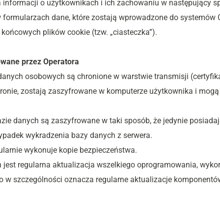
ia informacji o użytkownikach i ich zachowaniu w następujący s
 formularzach dane, które zostają wprowadzone do systemów O
końcowych plików cookie (tzw. „ciasteczka”).
wane przez Operatora
anych osobowych są chronione w warstwie transmisji (certyfika
onie, zostają zaszyfrowane w komputerze użytkownika i mogą 
 danych są zaszyfrowane w taki sposób, że jedynie posiadając
ypadek wykradzenia bazy danych z serwera.
ularnie wykonuje kopie bezpieczeństwa.
jest regularna aktualizacja wszelkiego oprogramowania, wykor
o w szczególności oznacza regularne aktualizacje komponentó