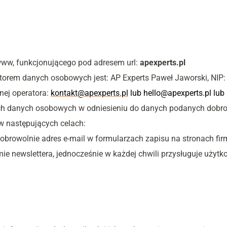
www, funkcjonującego pod adresem url: 
apexperts.pl
torem danych osobowych jest: AP Experts Paweł Jaworski, NIP:
ej operatora: 
kontakt@apexperts.pl
 lub hello@apexperts.pl lub
ich danych osobowych w odniesieniu do danych podanych dobro
w następujących celach:
obrowolnie adres e-mail w formularzach zapisu na stronach fir
 newslettera, jednocześnie w każdej chwili przysługuje użytko