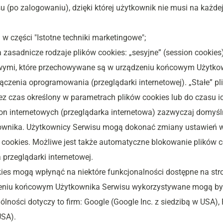
u (po zalogowaniu), dzięki której użytkownik nie musi na każde
 w części "Istotne techniki marketingowe";
sadnicze rodzaje plików cookies: „sesyjne” (session cookies) or
owymi, które przechowywane są w urządzeniu końcowym Użytkow
łączenia oprogramowania (przeglądarki internetowej). „Stałe” p
 czas określony w parametrach plików cookies lub do czasu ic
on internetowych (przeglądarka internetowa) zazwyczaj domyś
wnika. Użytkownicy Serwisu mogą dokonać zmiany ustawień w t
 cookies. Możliwe jest także automatyczne blokowanie plików c
przeglądarki internetowej.
ies mogą wpłynąć na niektóre funkcjonalności dostępne na str
zeniu końcowym Użytkownika Serwisu wykorzystywane mogą być
ności dotyczy to firm: Google (Google Inc. z siedzibą w USA), 
USA).